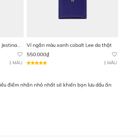
Jestina
Ví ngắn màu xanh cobalt Lee da thật
550.000
₫
1 MÀU
1 MÀU
 điều điểm nhấn nhỏ nhất sẽ khiến bạn lưu dấu ấn