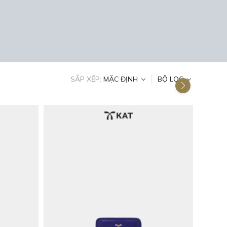
SẮP XẾP:
MẶC ĐỊNH
BỘ LỌC