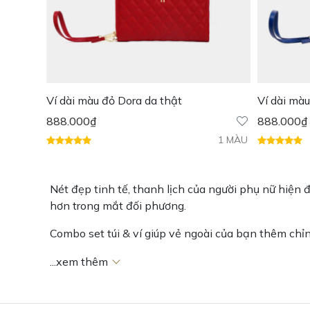
Ví dài màu đỏ Dora da thật
Ví dài màu
888.000
₫
888.000
₫
1 MÀU
Nét đẹp tinh tế, thanh lịch của người phụ nữ hiện
hơn trong mắt đối phương.
Combo set túi & ví giúp vẻ ngoài của bạn thêm chỉ
Đặt hàng ngay để nhận ưu đãi có hạn!
...xem thêm