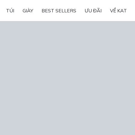
TÚI
GIÀY
BEST SELLERS
ƯU ĐÃI
VỀ KAT