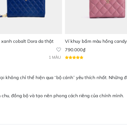
 xanh cobalt Dora da thật
Ví khuy bấm màu hồng candy 
da thật
790.000
₫
1 MÀU
 đại không chỉ thể hiện qua “bộ cánh” yêu thích nhất. Những
n chu, đồng bộ và tạo nên phong cách riêng của chính mình.