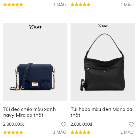
1 MÀU
1 MÀU
Túi đeo chéo màu xanh
Túi hobo màu đen Mono da
navy Mira da thật
thật
2.880.000
₫
2.880.000
₫
1 MÀU
1 MÀU