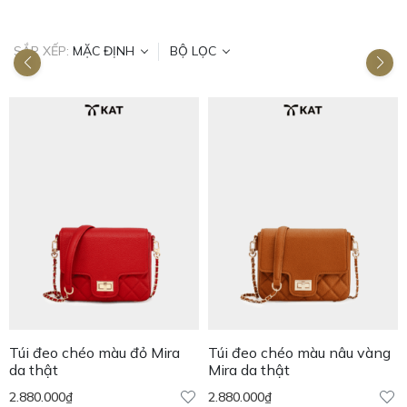
SẮP XẾP:
MẶC ĐỊNH
BỘ LỌC
Túi đeo chéo màu đỏ Mira
Túi đeo chéo màu nâu vàng
da thật
Mira da thật
2.880.000
₫
2.880.000
₫