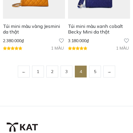
Túi mini màu vàng Jesmini
Túi mini màu xanh cobalt
da thật
Becky Mini da thật
2.380.000
₫
3.180.000
₫
1 MÀU
1 MÀU
←
1
2
3
4
5
→