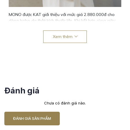
MONO được KAT giới thiệu với mức giá 2.880.000đ cho
dòng hobo da thật kích thước lớn. Khi kết hợp cùng giày
KATFIT, tổng thể trở nên liền mạch, tạo cảm giác hài hòa
và thuận tiện cho nhịp sống hiện đại.
Xem thêm
MONO dành cho người tìm kiếm một thiết kế mềm mại, dễ
sử dụng và phù hợp để đồng hành lâu dài – đúng tinh thần
“thanh lịch dễ phối” bạn cần.
Đánh giá
Chưa có đánh giá nào.
ĐÁNH GIÁ SẢN PHẨM