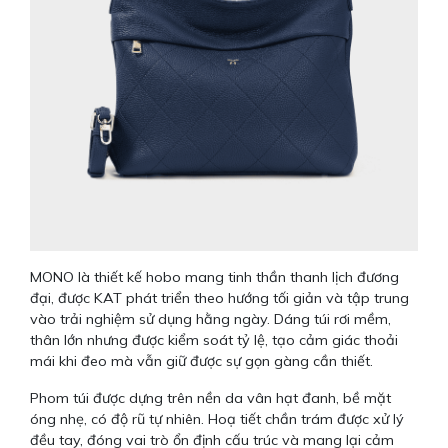
MONO là thiết kế hobo mang tinh thần thanh lịch đương
đại, được KAT phát triển theo hướng tối giản và tập trung
vào trải nghiệm sử dụng hằng ngày. Dáng túi rơi mềm,
thân lớn nhưng được kiểm soát tỷ lệ, tạo cảm giác thoải
mái khi đeo mà vẫn giữ được sự gọn gàng cần thiết.
Phom túi được dựng trên nền da vân hạt đanh, bề mặt
óng nhẹ, có độ rũ tự nhiên. Hoạ tiết chần trám được xử lý
đều tay, đóng vai trò ổn định cấu trúc và mang lại cảm