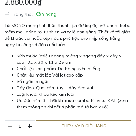
2.880.000
₫
Trạng thái:
Còn hàng
Túi MONO mang tinh thần thanh lịch đương đại với phom hobo
mềm mại, dáng rơi tự nhiên và tỷ lệ gọn gàng. Thiết kế tối giản,
dễ khoác vai hoặc kẹp nách, phù hợp cho nhịp sống hằng
ngày từ công sở đến cuối tuần.
Kích thước (chiều ngang miệng x ngang đáy x dày x
cao): 32 x 30 x 11 x 25 cm
Chất liệu sản phẩm: Da bò nguyên miếng
Chất liệu mặt lót: Vải lót cao cấp
Số ngăn: 5 ngăn
Dây đeo: Quai cầm tay + dây đeo vai
Loại khoá: Khoá kéo kim loại
Ưu đãi thêm 3 – 5% khi mua combo túi ví tại KAT (xem
thêm thông tin chi tiết ở phần mô tả bên dưới)
_
Túi
+
THÊM VÀO GIỎ HÀNG
hobo
màu