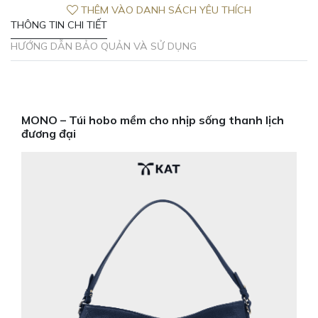
THÊM VÀO DANH SÁCH YÊU THÍCH
xanh
THÔNG TIN CHI TIẾT
navy
Mono
HƯỚNG DẪN BẢO QUẢN VÀ SỬ DỤNG
da
thật
số
lượng
MONO – Túi hobo mềm cho nhịp sống thanh lịch
đương đại