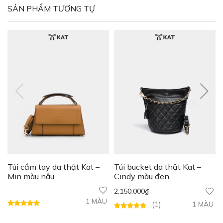
SẢN PHẨM TƯƠNG TỰ
Túi cầm tay da thật Kat –
Túi bucket da thật Kat –
Min màu nâu
Cindy màu đen
2.150.000
₫
1 MÀU
(
1
)
1 MÀU
Được xếp