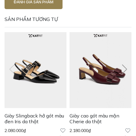
ĐÁNH GIÁ SẢN PHẨM
SẢN PHẨM TƯƠNG TỰ
Giày Slingback hở gót màu
Giày cao gót màu mận
đen Iris da thật
Cherie da thật
2.080.000
₫
2.180.000
₫