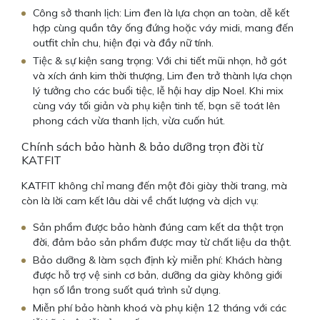
Công sở thanh lịch: Lim đen là lựa chọn an toàn, dễ kết
hợp cùng quần tây ống đứng hoặc váy midi, mang đến
outfit chỉn chu, hiện đại và đầy nữ tính.
Tiệc & sự kiện sang trọng: Với chi tiết mũi nhọn, hở gót
và xích ánh kim thời thượng, Lim đen trở thành lựa chọn
lý tưởng cho các buổi tiệc, lễ hội hay dịp Noel. Khi mix
cùng váy tối giản và phụ kiện tinh tế, bạn sẽ toát lên
phong cách vừa thanh lịch, vừa cuốn hút.
Chính sách bảo hành & bảo dưỡng trọn đời từ
KATFIT
KATFIT không chỉ mang đến một đôi giày thời trang, mà
còn là lời cam kết lâu dài về chất lượng và dịch vụ:
Sản phẩm được bảo hành đúng cam kết da thật trọn
đời, đảm bảo sản phẩm được may từ chất liệu da thật.
Bảo dưỡng & làm sạch định kỳ miễn phí: Khách hàng
được hỗ trợ vệ sinh cơ bản, dưỡng da giày không giới
hạn số lần trong suốt quá trình sử dụng.
Miễn phí bảo hành khoá và phụ kiện 12 tháng với các