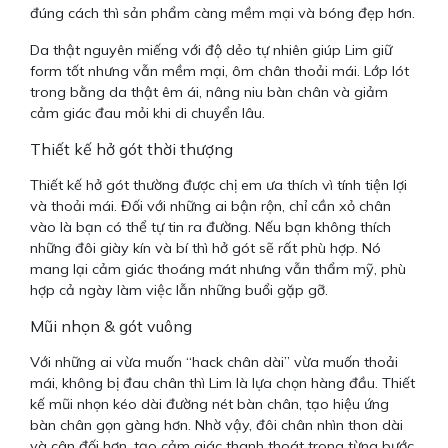
đúng cách thì sản phẩm càng mềm mại và bóng đẹp hơn.
Da thật nguyên miếng với độ dẻo tự nhiên giúp Lim giữ
form tốt nhưng vẫn mềm mại, ôm chân thoải mái. Lớp lót
trong bằng da thật êm ái, nâng niu bàn chân và giảm
cảm giác đau mỏi khi di chuyển lâu.
Thiết kế hở gót thời thượng
Thiết kế hở gót thường được chị em ưa thích vì tính tiện lợi
và thoải mái. Đối với những ai bận rộn, chỉ cần xỏ chân
vào là bạn có thể tự tin ra đường. Nếu bạn không thích
những đôi giày kín và bí thì hở gót sẽ rất phù hợp. Nó
mang lại cảm giác thoáng mát nhưng vẫn thẩm mỹ, phù
hợp cả ngày làm việc lẫn những buổi gặp gỡ.
Mũi nhọn & gót vuông
Với những ai vừa muốn “hack chân dài” vừa muốn thoải
mái, không bị đau chân thì Lim là lựa chọn hàng đầu. Thiết
kế mũi nhọn kéo dài đường nét bàn chân, tạo hiệu ứng
bàn chân gọn gàng hơn. Nhờ vậy, đôi chân nhìn thon dài
và cân đối hơn, tạo cảm giác thanh thoát trong từng bước