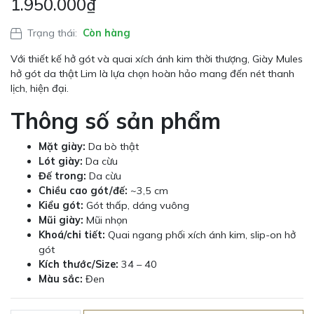
1.950.000
₫
Trạng thái:
Còn hàng
Với thiết kế hở gót và quai xích ánh kim thời thượng, Giày Mules
hở gót da thật Lim là lựa chọn hoàn hảo mang đến nét thanh
lịch, hiện đại.
Thông số sản phẩm
Mặt giày:
Da bò thật
Lót giày:
Da cừu
Đế trong:
Da cừu
Chiều cao gót/đế:
~3,5 cm
Kiểu gót:
Gót thấp, dáng vuông
Mũi giày:
Mũi nhọn
Khoá/chi tiết:
Quai ngang phối xích ánh kim, slip-on hở
gót
Kích thước/Size:
34 – 40
Màu sắc:
Đen