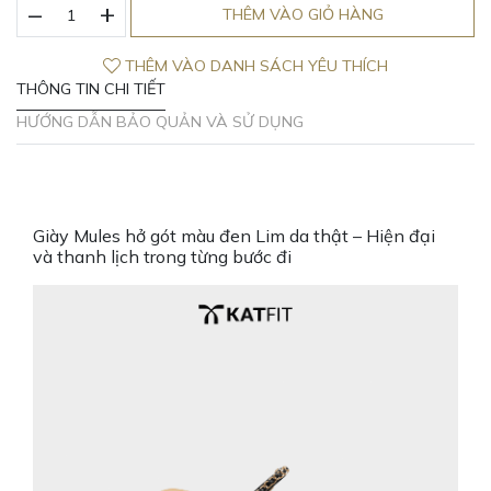
_
Giày
+
THÊM VÀO GIỎ HÀNG
Mules
hở
THÊM VÀO DANH SÁCH YÊU THÍCH
gót
THÔNG TIN CHI TIẾT
màu
đen
HƯỚNG DẪN BẢO QUẢN VÀ SỬ DỤNG
Lim
da
thật
số
lượng
Giày Mules hở gót màu đen Lim da thật – Hiện đại
và thanh lịch trong từng bước đi