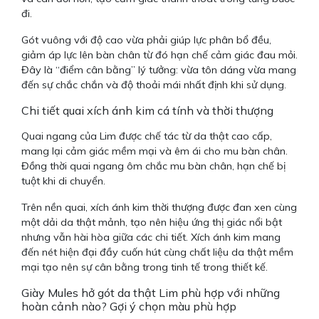
đi.
Gót vuông với độ cao vừa phải giúp lực phân bổ đều,
giảm áp lực lên bàn chân từ đó hạn chế cảm giác đau mỏi.
Đây là “điểm cân bằng” lý tưởng: vừa tôn dáng vừa mang
đến sự chắc chắn và độ thoải mái nhất định khi sử dụng.
Chi tiết quai xích ánh kim cá tính và thời thượng
Quai ngang của Lim được chế tác từ da thật cao cấp,
mang lại cảm giác mềm mại và êm ái cho mu bàn chân.
Đồng thời quai ngang ôm chắc mu bàn chân, hạn chế bị
tuột khi di chuyển.
Trên nền quai, xích ánh kim thời thượng được đan xen cùng
một dải da thật mảnh, tạo nên hiệu ứng thị giác nổi bật
nhưng vẫn hài hòa giữa các chi tiết. Xích ánh kim mang
đến nét hiện đại đầy cuốn hút cùng chất liệu da thật mềm
mại tạo nên sự cân bằng trong tinh tế trong thiết kế.
Giày Mules hở gót da thật Lim phù hợp với những
hoàn cảnh nào? Gợi ý chọn màu phù hợp