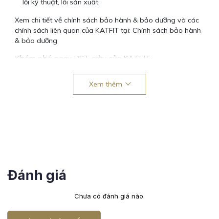
lỗi kỹ thuật, lỗi sản xuất.
Xem chi tiết về chính sách bảo hành & bảo dưỡng và các
chính sách liên quan của KATFIT tại:
Chính sách bảo hành
& bảo dưỡng
Khám phá ngay BST giày của KATFIT
Mỗi đôi giày không chỉ là một phụ kiện thời trang mà còn
Xem thêm
là tuyên ngôn cho phong cách sống của mỗi cá nhân.
Khám phá ngay BST KATFIT để chọn cho mình đôi giày
hoàn hảo, vừa vặn và phù hợp phong cách của riêng bạn!
Đánh giá
Chưa có đánh giá nào.