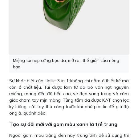
Miệng túi nẹp cứng bọc da, mở ra “thế giới” của riêng
bạn
Sự khác biệt của Hallie 3 in 1 không chỉ nằm ở thiết kế mà
còn ở chất liệu. Túi được làm từ da bò vân hạt nguyên
miếng, mang đến độ bền cao, vẻ đẹp sang trọng và cảm
giác chạm tay mịn màng. Từng tấm da được KAT chọn lọc
kỹ lưỡng, cắt tay thủ công trước khi phủ plastic để giữ độ
óng ả, quánh dẻo.
Tạo sự đổi mới với gam màu xanh lá trẻ trung
Ngoài gam màu trắng đen hay trung tính dễ sử dụng thì