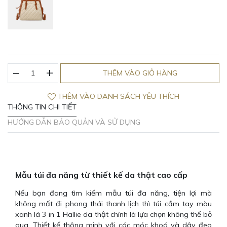
_
Túi
+
THÊM VÀO GIỎ HÀNG
cầm
tay
THÊM VÀO DANH SÁCH YÊU THÍCH
màu
THÔNG TIN CHI TIẾT
xanh
lá
HƯỚNG DẪN BẢO QUẢN VÀ SỬ DỤNG
3
in
1
Hallie
da
Mẫu túi đa năng từ thiết kế da thật cao cấp
thật
Nếu bạn đang tìm kiếm mẫu túi đa năng, tiện lợi mà
số
không mất đi phong thái thanh lịch thì túi cầm tay màu
lượng
xanh lá 3 in 1 Hallie da thật chính là lựa chọn không thể bỏ
qua. Thiết kế thông minh với các móc khoá và dây đeo