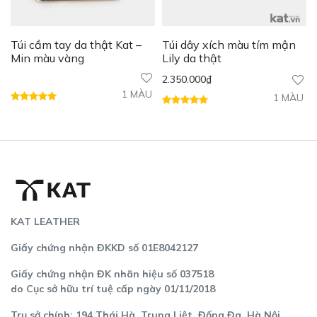
Túi cầm tay da thật Kat –
Túi dây xích màu tím mận
Min màu vàng
Lily da thật
2.350.000
₫
1 MÀU
1 MÀU
KAT LEATHER
Giấy chứng nhận ĐKKD số 01E8042127
Giấy chứng nhận ĐK nhãn hiệu số 037518
do Cục sở hữu trí tuệ cấp ngày 01/11/2018
Trụ sở chính: 194 Thái Hà, Trung Liệt, Đống Đa, Hà Nội