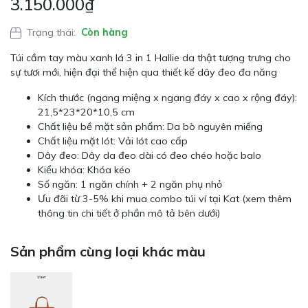
3.150.000
₫
Trạng thái:
Còn hàng
Túi cầm tay màu xanh lá 3 in 1 Hallie da thật tượng trưng cho
sự tươi mới, hiện đại thể hiện qua thiết kế dây đeo đa năng
Kích thước (ngang miệng x ngang đáy x cao x rộng đáy):
21,5*23*20*10,5 cm
Chất liệu bề mặt sản phẩm: Da bò nguyên miếng
Chất liệu mặt lót: Vải lót cao cấp
Dây đeo: Dây da đeo dài có đeo chéo hoặc balo
Kiểu khóa: Khóa kéo
Số ngăn: 1 ngăn chính + 2 ngăn phụ nhỏ
Ưu đãi từ 3-5% khi mua combo túi ví tại Kat (xem thêm
thông tin chi tiết ở phần mô tả bên dưới)
Sản phẩm cùng loại khác màu