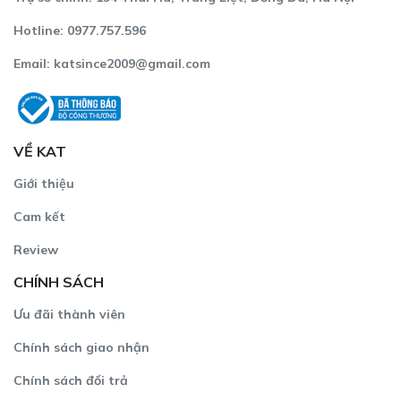
Hotline: 0977.757.596
Email:
katsince2009@gmail.com
Tạo điểm nhấn khi phối với áo dài màu hồng pastel
Tự tin thể hiện với nhiều bản phối sắc màu cùng túi cầm
VỀ KAT
tay màu xanh lá 3 in 1 Hallie da thật. Ngoài ra, túi còn có
phiên bản 2 in 1 hay bảng màu đa dạng sắc thái. Khám
Giới thiệu
phá ngay nhé!
Cam kết
Review
CHÍNH SÁCH
Ưu đãi thành viên
Chính sách giao nhận
Chính sách đổi trả