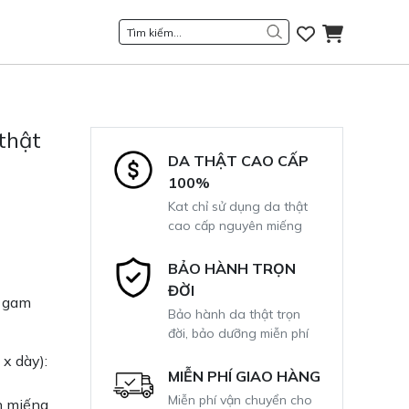
thật
DA THẬT CAO CẤP
100%
Kat chỉ sử dụng da thật
cao cấp nguyên miếng
BẢO HÀNH TRỌN
ĐỜI
i gam
Bảo hành da thật trọn
đời, bảo dưỡng miễn phí
x dày):
MIỄN PHÍ GIAO HÀNG
Miễn phí vận chuyển cho
n miếng