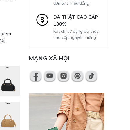
đơn từ 1 triệu đồng
DA THẬT CAO CẤP
100%
Kat chỉ sử dụng da thật
t (xem
cao cấp nguyên miếng
ới)
MẠNG XÃ HỘI