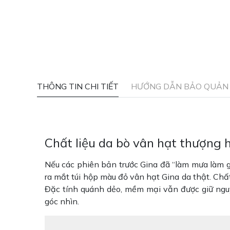
THÔNG TIN CHI TIẾT
HƯỚNG DẪN BẢO QUẢN 
Chất liệu da bò vân hạt thượng h
Nếu các phiên bản trước Gina đã “làm mưa làm gi
ra mắt túi hộp màu đỏ vân hạt Gina da thật. Chấ
Đặc tính quánh dẻo, mềm mại vẫn được giữ ngu
góc nhìn.