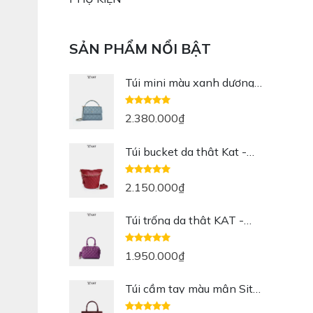
SẢN PHẨM NỔI BẬT
Túi mini màu xanh dương
Jesmini da thật
2.380.000
₫
Túi bucket da thật Kat -
Cindy màu đỏ
2.150.000
₫
Túi trống da thật KAT -
Mei màu tím
1.950.000
₫
Túi cầm tay màu mận Sita
da thật