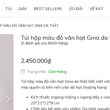
TÚI
GIÀY
BEST SELLERS
ƯU ĐÃI
VỀ KAT
ỘP MÀU ĐỎ VÂN HẠT GINA DA THẬT
Túi hộp màu đỏ vân hạt Gina da 
(
0
đánh giá của khách hàng)
2.450.000
₫
Trạng thái:
Còn hàng
Túi hộp màu đỏ vân hạt Gina da thật bắt mắt vớ
màu quyến rũ trên nền vân da hạt thượng hạng
Kích thước (ngang miệng x ngang đáy x cao 
20*21*12*8 cm
Chất liệu bề mặt sản phẩm: Da thật nguyê