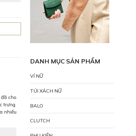
H
DANH MỤC SẢN PHẨM
VÍ NỮ
TÚI XÁCH NỮ
T đã cho
c trưng.
BALO
a nhiều
CLUTCH
PHỤ KIỆN