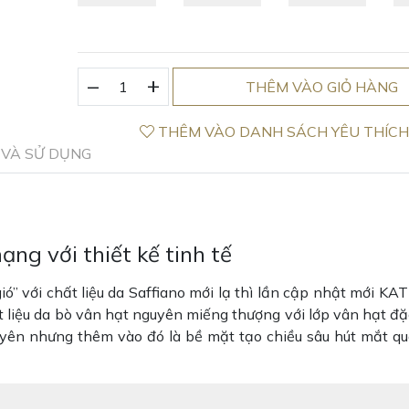
_
Túi
+
THÊM VÀO GIỎ HÀNG
hộp
màu
THÊM VÀO DANH SÁCH YÊU THÍC
đỏ
VÀ SỬ DỤNG
vân
hạt
Gina
da
ạng với thiết kế tinh tế
thật
số
ó” với chất liệu da Saffiano mới lạ thì lần cập nhật mới KA
lượng
t liệu da bò vân hạt nguyên miếng thượng với lớp vân hạt đặ
yên nhưng thêm vào đó là bề mặt tạo chiều sâu hút mắt qu