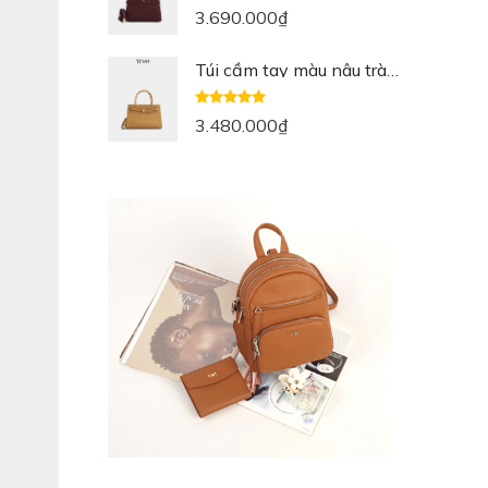
3.690.000
₫
Túi cầm tay màu nâu trà
sữa Ivy da thật
3.480.000
₫