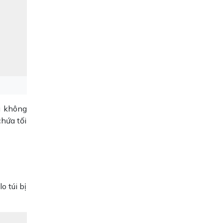
u không
chứa tối
o túi bị