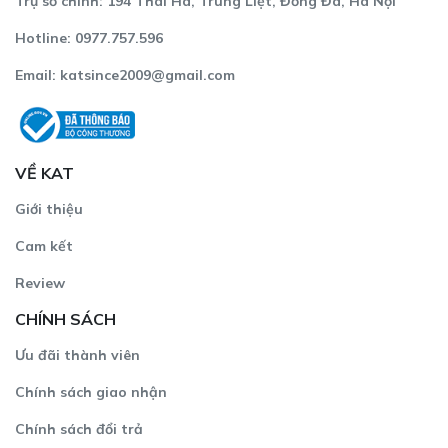
Trụ sở chính: 194 Thái Hà, Trung Liệt, Đống Đa, Hà Nội
cách nữ tính, bạn có thể mix túi cùng chân váy midi và
áo blouse lụa, thêm một đôi giày cao gót màu nude
Hotline: 0977.757.596
hoặc pastel để hoàn thiện vẻ ngoài trang nhã.
Email:
katsince2009@gmail.com
Túi xách công sở nữ màu hồng cherry vân hạt Maggie da
thật sẽ là “trợ thủ đắc lực” giúp bạn tự tin bắt đầu ngày
làm việc năng suất. Tham khảo thêm bảng màu của
Maggie với nhiều phiên bản cập nhật theo xu hướng màu
VỀ KAT
mới nhất nhé!
Giới thiệu
Cam kết
Review
CHÍNH SÁCH
Ưu đãi thành viên
Chính sách giao nhận
Chính sách đổi trả