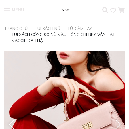
MENU
Skip to content
TRANG CHỦ
TÚI XÁCH NỮ
TÚI CẦM TAY
TÚI XÁCH CÔNG SỞ NỮ MÀU HỒNG CHERRY VÂN HẠT
MAGGIE DA THẬT