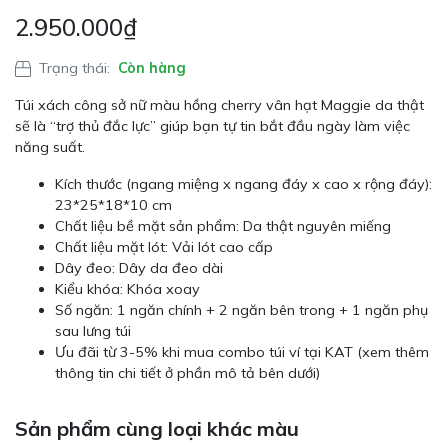
2.950.000
₫
Trạng thái:
Còn hàng
Túi xách công sở nữ màu hồng cherry vân hạt Maggie da thật
sẽ là “trợ thủ đắc lực” giúp bạn tự tin bắt đầu ngày làm việc
năng suất.
Kích thước (ngang miệng x ngang đáy x cao x rộng đáy):
23*25*18*10 cm
Chất liệu bề mặt sản phẩm: Da thật nguyên miếng
Chất liệu mặt lót: Vải lót cao cấp
Dây đeo: Dây da đeo dài
Kiểu khóa: Khóa xoay
Số ngăn: 1 ngăn chính + 2 ngăn bên trong + 1 ngăn phụ
sau lưng túi
Ưu đãi từ 3-5% khi mua combo túi ví tại KAT (xem thêm
thông tin chi tiết ở phần mô tả bên dưới)
Sản phẩm cùng loại khác màu