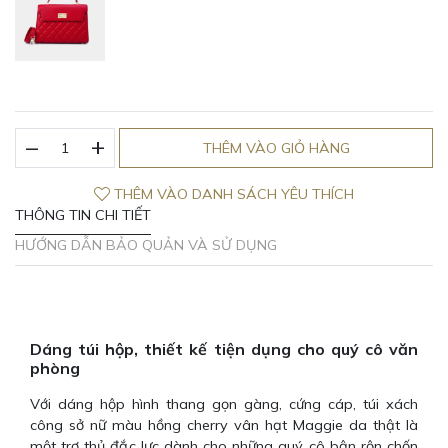
_
Túi
+
THÊM VÀO GIỎ HÀNG
xách
công
THÊM VÀO DANH SÁCH YÊU THÍCH
sở
THÔNG TIN CHI TIẾT
nữ
màu
HƯỚNG DẪN BẢO QUẢN VÀ SỬ DỤNG
hồng
cherry
vân
hạt
Maggie
Dáng túi hộp, thiết kế tiện dụng cho quý cô văn
phòng
da
thật
Với dáng hộp hình thang gọn gàng, cứng cáp, túi xách
số
công sở nữ màu hồng cherry vân hạt Maggie da thật là
lượng
một trợ thủ đắc lực dành cho những quý cô bận rộn chốn