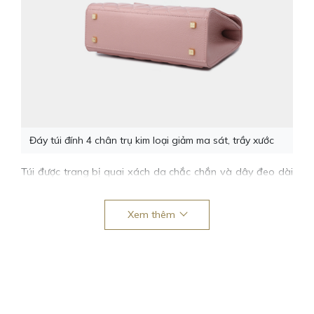
Đáy túi đính 4 chân trụ kim loại giảm ma sát, trầy xước
Túi được trang bị quai xách da chắc chắn và dây đeo dài
tháo rời, giúp bạn có thể linh hoạt thay đổi phong cách –
cầm tay thanh lịch khi đi họp, đeo chéo thoải mái khi di
Xem thêm
chuyển, hay đeo vai để tạo vẻ ngoài duyên dáng và nữ
tính.
Hoạ tiết chần ô trám trên nền sắc hồng cherry
dịu ngọt
Điểm nhấn không thể bỏ qua trên thiết kế của túi xách
công sở nữ màu hồng cherry vân hạt Maggie da thật chính