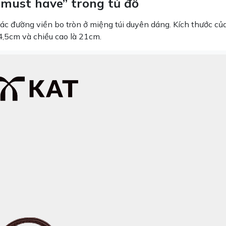
 “must have” trong tủ đồ
Các đường viền bo tròn ở miệng túi duyên dáng. Kích thước củ
4,5cm và chiều cao là 21cm.