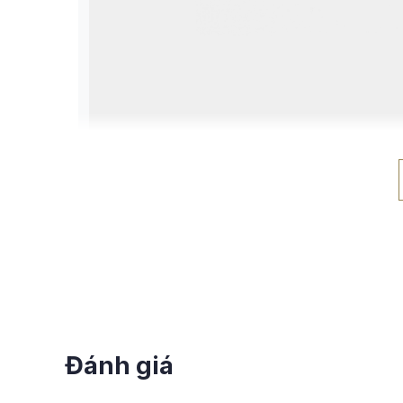
Miệng túi kéo khóa tiện lợi khi sử dụng
Sắc nâu socola “hot trend” tạ
Một điều không thể bỏ qua chính là chất liệu t
da lớp 1 cao cấp nhất. Da bò tấm được tuyển chọ
chạm vào. Chính chất liệu là yếu tố quan trọng q
người sở hữu.
Đánh giá
Angela màu nâu socola là gam màu cá tính, nằm 
socola phù hợp sử dụng trong 4 mùa với diện mạo 