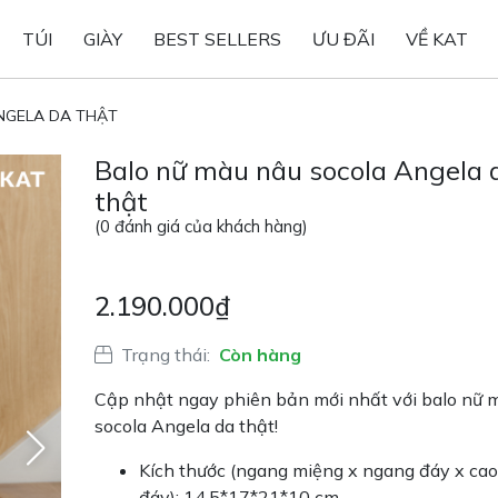
TÚI
GIÀY
BEST SELLERS
ƯU ĐÃI
VỀ KAT
NGELA DA THẬT
Balo nữ màu nâu socola Angela 
thật
(
0
đánh giá của khách hàng)
2.190.000
₫
Trạng thái:
Còn hàng
Cập nhật ngay phiên bản mới nhất với balo nữ 
socola Angela da thật!
Kích thước (ngang miệng x ngang đáy x cao
đáy): 14,5*17*21*10 cm