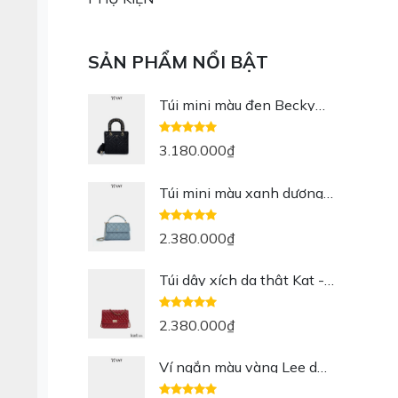
SẢN PHẨM NỔI BẬT
Túi mini màu đen Becky
Mini da thật
3.180.000
₫
Túi mini màu xanh dương
Jesmini da thật
2.380.000
₫
Túi dây xích da thật Kat -
Jen màu đỏ
2.380.000
₫
Ví ngắn màu vàng Lee da
thật