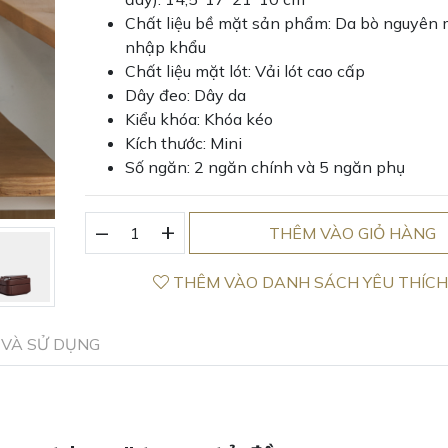
Chất liệu bề mặt sản phẩm: Da bò nguyên 
nhập khẩu
Chất liệu mặt lót: Vải lót cao cấp
Dây đeo: Dây da
Kiểu khóa: Khóa kéo
Kích thước: Mini
Số ngăn: 2 ngăn chính và 5 ngăn phụ
_
Balo
+
THÊM VÀO GIỎ HÀNG
nữ
màu
THÊM VÀO DANH SÁCH YÊU THÍC
nâu
socola
Angela
VÀ SỬ DỤNG
da
thật
số
lượng