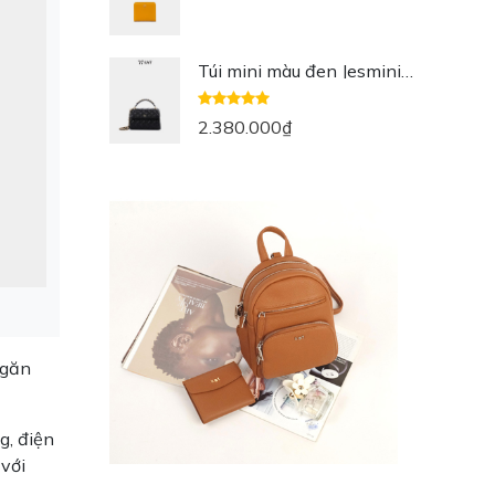
Túi mini màu đen Jesmini
da thật
2.380.000
₫
ngăn
g, điện
 với