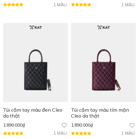
1 MÀU
1 MÀU
Túi cầm tay màu đen Cleo
Túi cầm tay màu tím mận
da thật
Cleo da thật
1.890.000
₫
1.890.000
₫
1 MÀU
1 MÀU