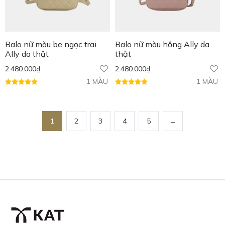
Balo nữ màu be ngọc trai
Balo nữ màu hồng Ally da
Ally da thật
thật
2.480.000
₫
2.480.000
₫
1 MÀU
1 MÀU
1
2
3
4
5
→