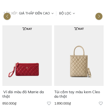
SẮP XẾP:
GIÁ THẤP ĐẾN CAO
BỘ LỌC
Ví dài màu đỏ Marrie da
Túi cầm tay màu kem Cleo
thật
da thật
850.000
₫
1.890.000
₫