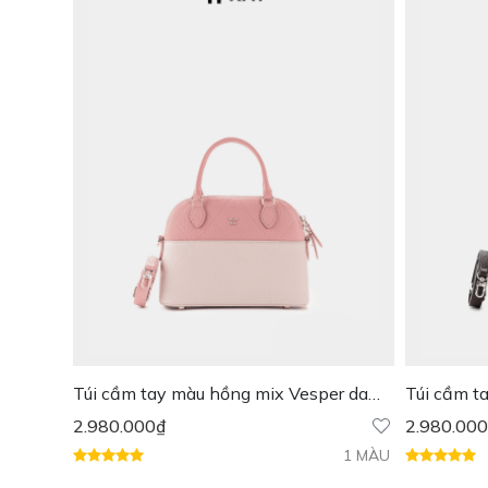
Túi cầm tay màu hồng mix Vesper da
Túi cầm t
thật
da thật
2.980.000
₫
2.980.000
1 MÀU