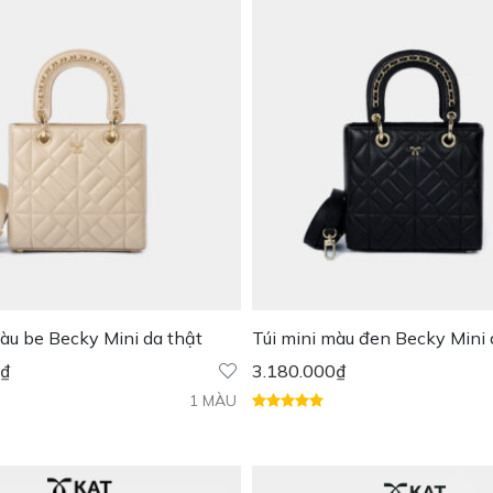
màu be Becky Mini da thật
Túi mini màu đen Becky Mini
₫
3.180.000
₫
1 MÀU