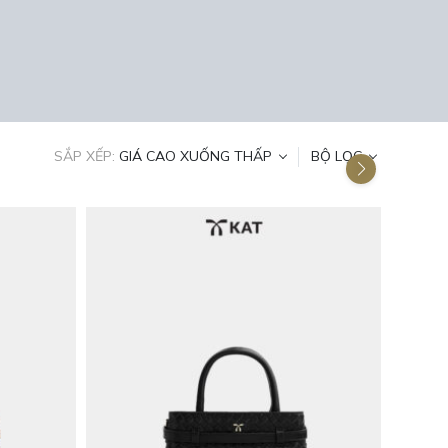
SẮP XẾP:
GIÁ CAO XUỐNG THẤP
BỘ LỌC