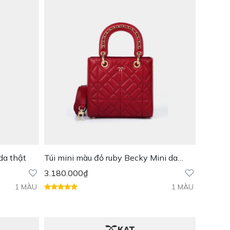
 da thật
Túi mini màu đỏ ruby Becky Mini da
thật
3.180.000
₫
1 MÀU
1 MÀU