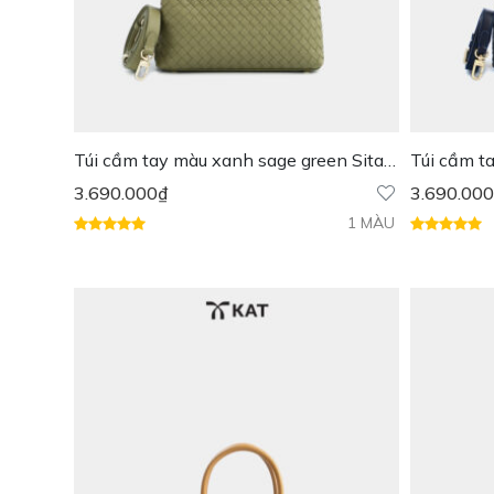
Túi cầm tay màu xanh sage green Sita
Túi cầm t
da thật
3.690.000
₫
3.690.000
1 MÀU