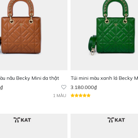
màu nâu Becky Mini da thật
Túi mini màu xanh lá Becky M
thật
₫
3.180.000
₫
1 MÀU