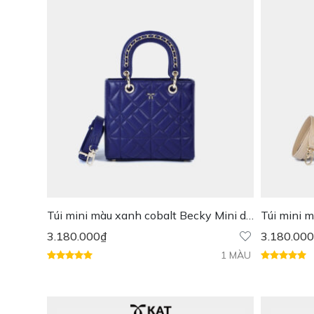
Túi mini màu xanh cobalt Becky Mini da
Túi mini 
thật
3.180.000
₫
3.180.000
1 MÀU