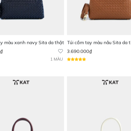
ay màu xanh navy Sita da thật
Túi cầm tay màu nâu Sita da 
₫
3.690.000
₫
1 MÀU