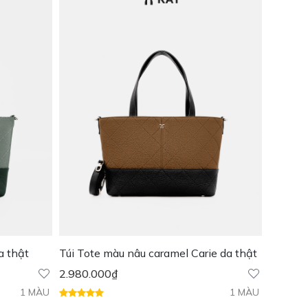
a thật
Túi Tote màu nâu caramel Carie da thật
2.980.000
₫
1 MÀU
1 MÀU