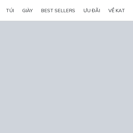
TÚI
GIÀY
BEST SELLERS
ƯU ĐÃI
VỀ KAT