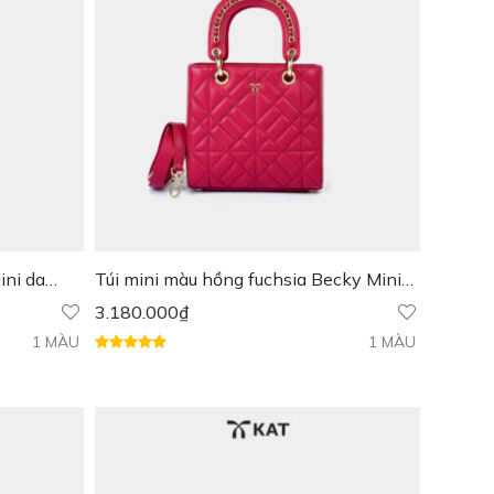
ini da
Túi mini màu hồng fuchsia Becky Mini
da thật
3.180.000
₫
1 MÀU
1 MÀU