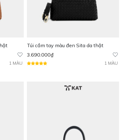
thật
Túi cầm tay màu đen Sita da thật
3.690.000
₫
1 MÀU
1 MÀU