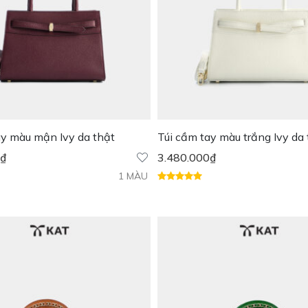
ay màu mận Ivy da thật
Túi cầm tay màu trắng Ivy da 
₫
3.480.000
₫
1 MÀU