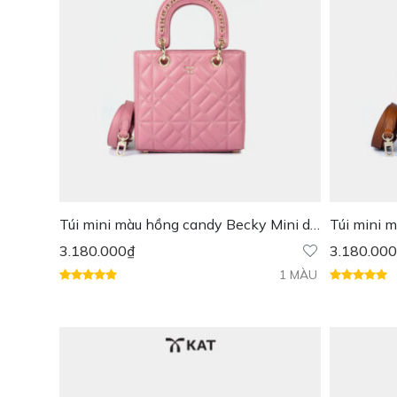
Túi mini màu hồng candy Becky Mini da
Túi mini 
thật
3.180.000
₫
3.180.000
1 MÀU