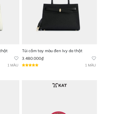
thật
Túi cầm tay màu đen Ivy da thật
3.480.000
₫
1 MÀU
1 MÀU