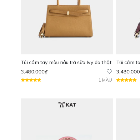
Túi cầm tay màu nâu trà sữa Ivy da thật
Túi cầm t
3.480.000
₫
3.480.000
1 MÀU