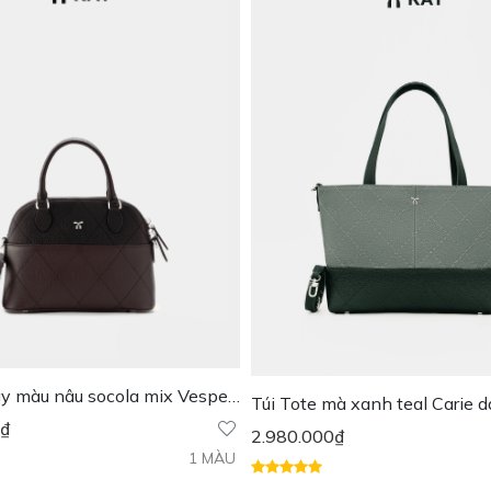
ay màu nâu socola mix Vesper
Túi Tote mà xanh teal Carie d
₫
2.980.000
₫
1 MÀU