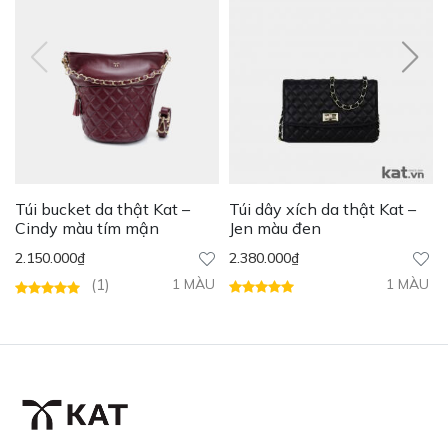
Bên cạnh phiên bản màu nâu cổ điển, Jen Mini còn có các
màu khác như hồng ngọt ngào, đen huyền bí, be tinh tế,
tím mận sang trọng, xanh navy cổ điển… mỗi màu sắc
mang đến một phong cách riêng biệt, đáp ứng sở thích đa
dạng của mọi quý cô.
Túi bucket da thật Kat –
Túi dây xích da thật Kat –
Cindy màu tím mận
Jen màu đen
2.150.000
₫
2.380.000
₫
(
1
)
1 MÀU
1 MÀU
Được xếp
hạng
5.00
5
sao