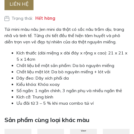
LIÊN HỆ
Trạng thái:
Hết hàng
Túi mini màu nâu Jen mini da thật có sắc nâu trầm dịu, trang
nhã và tinh tế. Từng chi tiết đều thể hiện tâm huyết và phô
diễn trọn vẹn vẻ đẹp tự nhiên của da thật nguyên miếng.
Kích thước (dài miệng x dài đáy x rộng x cao): 21 x 21 x
5 x 14cm
Chất liệu bề mặt sản phẩm: Da bò nguyên miếng
Chất liệu mặt lót: Da bò nguyên miếng + lót vải
Dây đeo: Dây xích phối da
Kiểu khóa: Khóa xoay
Số ngăn: 1 ngăn chính, 3 ngăn phụ và nhiều ngăn thẻ
Kích cỡ: Trung bình
Ưu đãi từ 3 – 5 % khi mua combo túi ví
Sản phẩm cùng loại khác màu