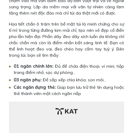
chạm vào mà vẫn đảm bảo độ bền vượt trội và vẻ ngoài
sang trọng. Lớp da mềm mại với vân tự nhiên càng làm
tăng thêm nét độc đáo mà chỉ túi da thật mới có được.
Họa tiết chần ô trám trên bề mặt túi là minh chứng cho sự
tỉ mỉ trong từng đường kim mũi chỉ, tạo nên vẻ đẹp cổ điển
pha lẫn hiện đại. Phần dây đeo dây xích luồn da không chỉ
chắc chắn mà còn là điểm nhấn bắt sáng tinh tế. Bạn có
thể linh hoạt đeo vai, đeo chéo hay cầm tay tuỳ ý. Bên
trong túi, bạn sẽ tìm thấy:
01 ngăn chính lớn:
Đủ để chứa điện thoại, ví mini, hộp
trang điểm nhỏ, sạc dự phòng…
03 ngăn phụ:
Để sắp xếp chìa khóa, son môi…
Các ngăn đựng thẻ:
Giúp bạn lưu trữ thẻ tín dụng hoặc
thẻ thành viên một cách ngăn nắp