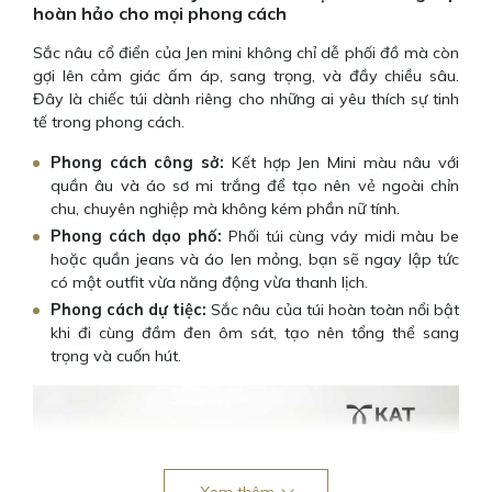
hoàn hảo cho mọi phong cách
Sắc nâu cổ điển của Jen mini không chỉ dễ phối đồ mà còn
gợi lên cảm giác ấm áp, sang trọng, và đầy chiều sâu.
Đây là chiếc túi dành riêng cho những ai yêu thích sự tinh
tế trong phong cách.
Phong cách công sở:
Kết hợp Jen Mini màu nâu với
quần âu và áo sơ mi trắng để tạo nên vẻ ngoài chỉn
chu, chuyên nghiệp mà không kém phần nữ tính.
Phong cách dạo phố:
Phối túi cùng váy midi màu be
hoặc quần jeans và áo len mỏng, bạn sẽ ngay lập tức
có một outfit vừa năng động vừa thanh lịch.
Phong cách dự tiệc:
Sắc nâu của túi hoàn toàn nổi bật
khi đi cùng đầm đen ôm sát, tạo nên tổng thể sang
trọng và cuốn hút.