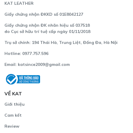
KAT LEATHER
Giấy chứng nhận ĐKKD số 01E8042127
Giấy chứng nhận ĐK nhãn hiệu số 037518
do Cục sở hữu trí tuệ cấp ngày 01/11/2018
Trụ sở chính: 194 Thái Hà, Trung Liệt, Đống Đa, Hà Nội
Hotline: 0977.757.596
Email:
katsince2009@gmail.com
Túi mini da thật bền bỉ với thời gian và không bao giờ lỗi
mốt
VỀ KAT
Từ vẻ ngoài nhỏ gọn, thanh lịch, đến khả năng kết hợp với
mọi phong cách, túi mini màu nâu Jen mini da thật chính là
Giới thiệu
lựa chọn lý tưởng để bạn thể hiện cá tính và sự tinh tế
Cam kết
trong từng chi tiết. Với Jen mini, bạn không chỉ sở hữu một
chiếc túi xách, mà còn là sự đồng hành trong hành trình
Review
khẳng định phong cách riêng!