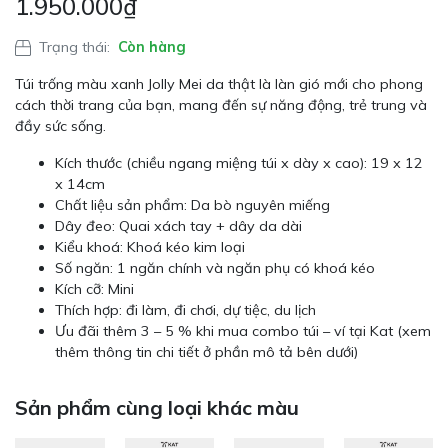
1.950.000
₫
Trạng thái:
Còn hàng
Túi trống màu xanh Jolly Mei da thật là làn gió mới cho phong
cách thời trang của bạn, mang đến sự năng động, trẻ trung và
đầy sức sống.
Kích thước (chiều ngang miệng túi x dày x cao): 19 x 12
x 14cm
Chất liệu sản phẩm: Da bò nguyên miếng
Dây đeo: Quai xách tay + dây da dài
Kiểu khoá: Khoá kéo kim loại
Số ngăn: 1 ngăn chính và ngăn phụ có khoá kéo
Kích cỡ: Mini
Thích hợp: đi làm, đi chơi, dự tiệc, du lịch
Ưu đãi thêm 3 – 5 % khi mua combo túi – ví tại Kat (xem
thêm thông tin chi tiết ở phần mô tả bên dưới)
Sản phẩm cùng loại khác màu