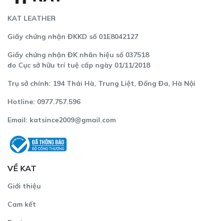
Thiết kế quai cầm tay đôi được mếch cứng, uốn cong và
KAT LEATHER
bọc da bò để tạo sự đồng bộ với thân túi và thể hiện nét
tinh tế, cao cấp của sản phẩm.
Giấy chứng nhận ĐKKD số 01E8042127
Giấy chứng nhận ĐK nhãn hiệu số 037518
do Cục sở hữu trí tuệ cấp ngày 01/11/2018
Trụ sở chính: 194 Thái Hà, Trung Liệt, Đống Đa, Hà Nội
Hotline: 0977.757.596
Email:
katsince2009@gmail.com
VỀ KAT
Giới thiệu
Cam kết