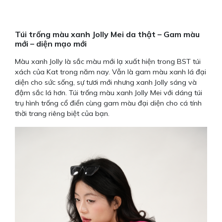
màu
xanh
Jolly
số
Túi trống màu xanh Jolly Mei da thật – Gam màu
mới – diện mạo mới
lượng
Màu xanh Jolly là sắc màu mới lạ xuất hiện trong BST túi
xách của Kat trong năm nay. Vẫn là gam màu xanh lá đại
diện cho sức sống, sự tươi mới nhưng xanh Jolly sáng và
đậm sắc lá hơn. Túi trống màu xanh Jolly Mei với dáng túi
trụ hình trống cổ điển cùng gam màu đại diện cho cá tính
thời trang riêng biệt của bạn.