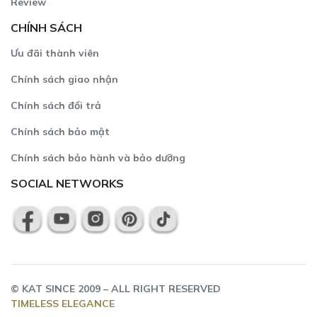
Review
CHÍNH SÁCH
Mei có đa dạng các phiên bản màu khác để bạn lựa
Ưu đãi thành viên
chọn
Chính sách giao nhận
Ngoài ra, túi trống Mei có thể “biến hoá” thành túi đeo
Chính sách đổi trả
chéo với dây da dài đính kèm có thể điều chỉnh độ dài.
Bạn có thể tham khảo thêm các phiên bản của Mei như:
Chính sách bảo mật
nâu, tím mận, beige, đen, nâu chocolate, đỏ.
Chính sách bảo hành và bảo dưỡng
SOCIAL NETWORKS
©
KAT
SINCE 2009 – ALL RIGHT RESERVED
TIMELESS ELEGANCE