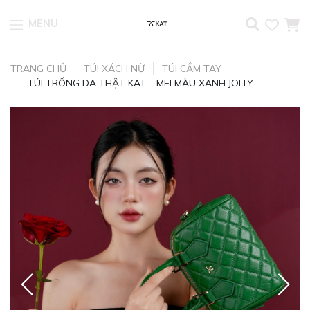
MENU
Skip to content
TRANG CHỦ
TÚI XÁCH NỮ
TÚI CẦM TAY
TÚI TRỐNG DA THẬT KAT – MEI MÀU XANH JOLLY