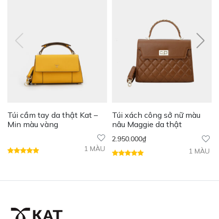
Túi cầm tay da thật Kat –
Túi xách công sở nữ màu
Min màu vàng
nâu Maggie da thật
2.950.000
₫
1 MÀU
1 MÀU
Dáng túi hình trụ với không gian đựng đồ rộng rãi