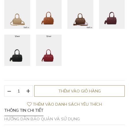
_
Túi
+
THÊM VÀO GIỎ HÀNG
trống
da
THÊM VÀO DANH SÁCH YÊU THÍCH
thật
THÔNG TIN CHI TIẾT
Kat
-
HƯỚNG DẪN BẢO QUẢN VÀ SỬ DỤNG
Mei