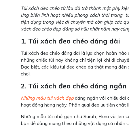
Túi xách đeo chéo từ lâu đã trở thành một phụ kiện
ứng biến linh hoạt nhiều phong cách thời trang,
tiện dụng trong việc di chuyển mà còn giúp các qu
xách đeo chéo đẹp đáng sở hữu nhất năm nay cùng
1. Túi xách đeo chéo dáng dài
Túi xách đeo chéo dáng dài là lựa chọn hoàn hảo 
những chiếc túi này không chỉ tiện lợi khi di ch
Đặc biệt, các kiểu túi đeo chéo da thật mang đến 
chơi.
2. Túi xách đeo chéo dáng ngắn
Những mẫu túi xách đẹp
dáng ngắn với chiều dài 
hoạt động hàng ngày. Phần quai đeo ưu tiên chất li
Những mẫu túi nhỏ gọn như Sarah, Flora và Jen củ
bạn dễ dàng mang theo những vật dụng cá nhân cầ