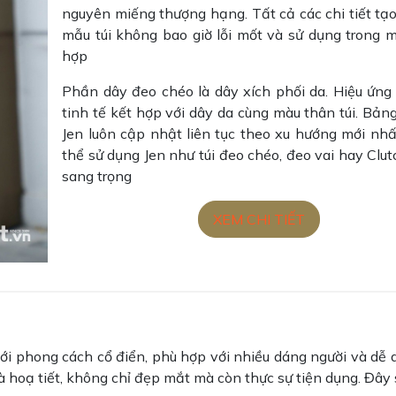
nguyên miếng thượng hạng. Tất cả các chi tiết tạ
mẫu túi không bao giờ lỗi mốt và sử dụng trong m
hợp
Phần dây đeo chéo là dây xích phối da. Hiệu ứng
tinh tế kết hợp với dây da cùng màu thân túi. Bản
Jen luôn cập nhật liên tục theo xu hướng mới nhấ
thể sử dụng Jen như túi đeo chéo, đeo vai hay Clut
sang trọng
XEM CHI TIẾT
ới phong cách cổ điển, phù hợp với nhiều dáng người và dễ 
 và hoạ tiết, không chỉ đẹp mắt mà còn thực sự tiện dụng. Đây