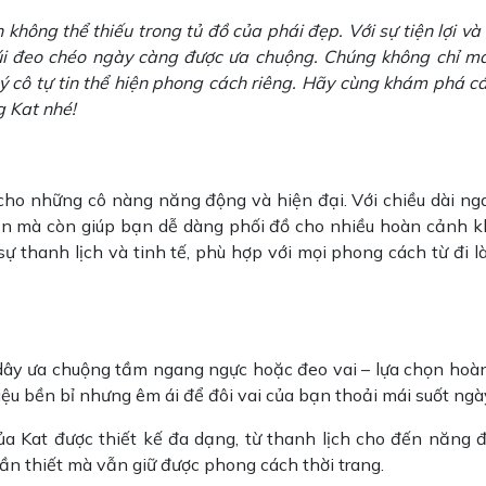
 không thể thiếu trong tủ đồ của phái đẹp. Với sự tiện lợi v
 túi đeo chéo ngày càng được ưa chuộng.
Chúng không chỉ ma
ý cô tự tin thể hiện phong cách riêng. Hãy cùng khám phá cá
 Kat nhé!
cho những cô nàng năng động và hiện đại. Với chiều dài ng
uyển mà còn giúp bạn dễ dàng phối đồ cho nhiều hoàn cảnh k
sự thanh lịch và tinh tế, phù hợp với mọi phong cách từ đi 
dây ưa chuộng tầm ngang ngực hoặc đeo vai – lựa chọn hoà
ệu bền bỉ nhưng êm ái để đôi vai của bạn thoải mái suốt ngày
a Kat được thiết kế đa dạng, từ thanh lịch cho đến năng đ
n thiết mà vẫn giữ được phong cách thời trang.