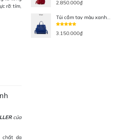
2.850.000
₫
c rỡ: tím,
Túi cầm tay màu xanh
cobalt sẫm 3 in 1 Hallie da
thật
3.150.000
₫
inh
LLER
của
, chất da