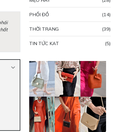
MẸO HAY
(28)
PHỐI ĐỒ
(14)
phái
THỜI TRANG
(39)
chất
TIN TỨC KAT
(5)