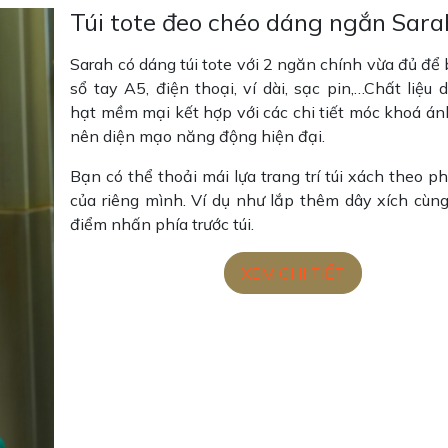
Túi tote đeo chéo dáng ngắn Sara
Sarah có dáng túi tote với 2 ngăn chính vừa đủ để
sổ tay A5, điện thoại, ví dài, sạc pin,…Chất liệu
hạt mềm mại kết hợp với các chi tiết móc khoá án
nên diện mạo năng động hiện đại.
Bạn có thể thoải mái lựa trang trí túi xách theo 
của riêng mình. Ví dụ như lắp thêm dây xích cùn
điểm nhấn phía trước túi.
XEM CHI TIẾT