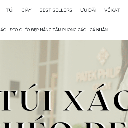
TÚI
GIÀY
BEST SELLERS
ƯU ĐÃI
VỀ KAT
 XÁCH ĐEO CHÉO ĐẸP NÂNG TẦM PHONG CÁCH CÁ NHÂN