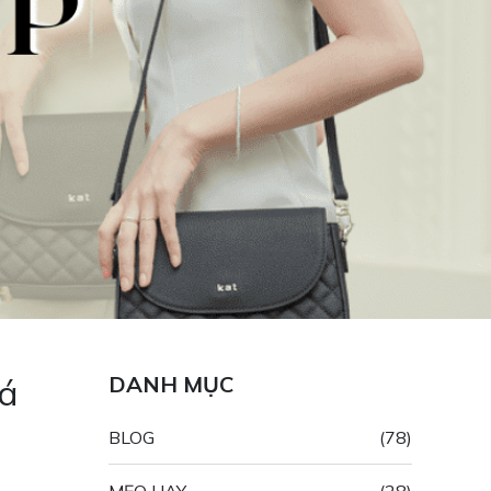
cá
DANH MỤC
BLOG
(78)