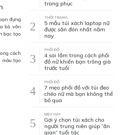
trang phục
h
THỜI TRANG
 bạn đựng
5 mẫu túi xách laptop nữ
 da bò vân
được săn đón nhất năm
h bạc tạo
nay
PHỐI ĐỒ
phong cách
4 sai lầm trong cách phối
g màu tạo
đồ nữ khiến bạn trông già
trước tuổi
PHỐI ĐỒ
7 mẹo phối đồ với túi đeo
chéo nữ mà bạn không thể
bỏ qua
MẸO HAY
Gợi ý chọn túi xách cho
người trung niên giúp “ăn
gian” tuổi tác