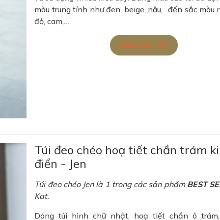
màu trung tính như đen, beige, nâu,…đến sắc màu rự
đỏ, cam,…
XEM CHI TIẾT
Túi đeo chéo hoạ tiết chần trám k
điển - Jen
Túi đeo chéo Jen là 1 trong các sản phẩm
BEST SE
Kat.
Dáng túi hình chữ nhật, hoạ tiết chần ô trám