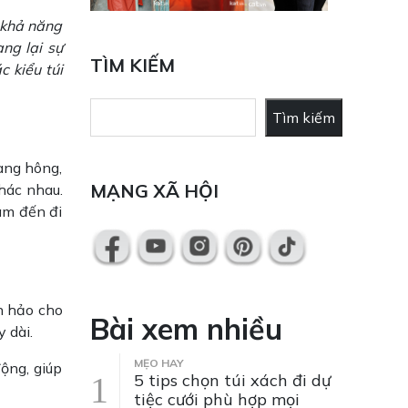
à khả năng
ng lại sự
TÌM KIẾM
c kiểu túi
Tìm
Tìm kiếm
kiếm
ang hông,
MẠNG XÃ HỘI
hác nhau.
làm đến đi
n hảo cho
Bài xem nhiều
 dài.
MẸO HAY
ộng, giúp
5 tips chọn túi xách đi dự
tiệc cưới phù hợp mọi