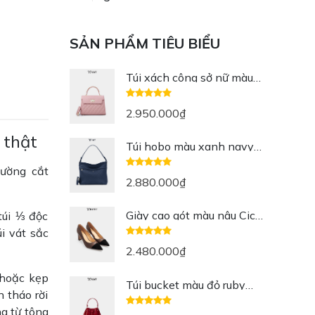
SẢN PHẨM TIÊU BIỂU
Túi xách công sở nữ màu
hồng cherry vân hạt
Maggie da thật
2.950.000
₫
 thật
Túi hobo màu xanh navy
Mono da thật
đường cắt
2.880.000
₫
Giày cao gót màu nâu Cici
túi ⅓ độc
da thật
i vát sắc
2.480.000
₫
 hoặc kẹp
Túi bucket màu đỏ ruby
 tháo rời
Zoe da thật
ng từ tông