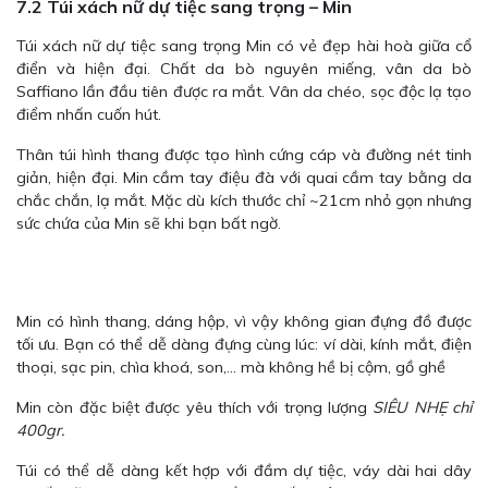
7.2 Túi xách nữ dự tiệc sang trọng – Min
Túi xách nữ dự tiệc sang trọng Min có vẻ đẹp hài hoà giữa cổ
điển và hiện đại. Chất da bò nguyên miếng, vân da bò
Saffiano lần đầu tiên được ra mắt. Vân da chéo, sọc độc lạ tạo
điểm nhấn cuốn hút.
Thân túi hình thang được tạo hình cứng cáp và đường nét tinh
giản, hiện đại. Min cầm tay điệu đà với quai cầm tay bằng da
chắc chắn, lạ mắt. Mặc dù kích thước chỉ ~21cm nhỏ gọn nhưng
sức chứa của Min sẽ khi bạn bất ngờ.
Min có hình thang, dáng hộp, vì vậy không gian đựng đồ được
tối ưu. Bạn có thể dễ dàng đựng cùng lúc: ví dài, kính mắt, điện
thoại, sạc pin, chìa khoá, son,… mà không hề bị cộm, gồ ghề
Min còn đặc biệt được yêu thích với trọng lượng
SIÊU NHẸ chỉ
400gr.
Túi có thể dễ dàng kết hợp với đầm dự tiệc, váy dài hai dây