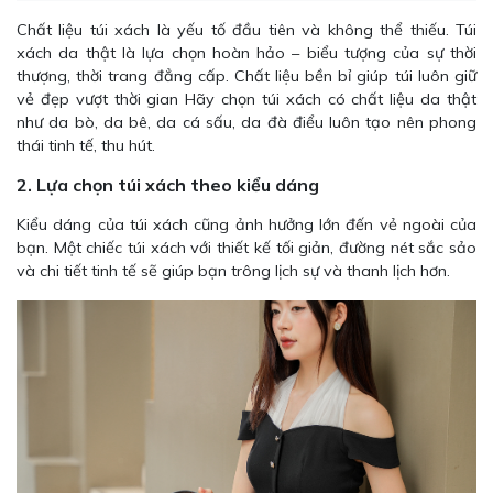
Chất liệu túi xách là yếu tố đầu tiên và không thể thiếu. Túi
xách da thật là lựa chọn hoàn hảo – biểu tượng của sự thời
thượng, thời trang đẳng cấp. Chất liệu bền bỉ giúp túi luôn giữ
vẻ đẹp vượt thời gian Hãy chọn túi xách có chất liệu da thật
như da bò, da bê, da cá sấu, da đà điểu luôn tạo nên phong
thái tinh tế, thu hút.
2. Lựa chọn túi xách theo kiểu dáng
Kiểu dáng của túi xách cũng ảnh hưởng lớn đến vẻ ngoài của
bạn. Một chiếc túi xách với thiết kế tối giản, đường nét sắc sảo
và chi tiết tinh tế sẽ giúp bạn trông lịch sự và thanh lịch hơn.