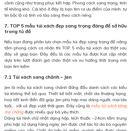
cảnh cũng như trang phục kết hợp. Phong cách sang trọng, tinh
tế không khó. Cái khó ở đây là bạn tìm ra ưu điểm của mình, tự
tin bộc lộ cá tính và tỏa sáng theo cách riêng.
7. TOP 5 mẫu túi xách đẹp sang trọng đáng để sở hữu
trong tủ đồ
Nếu bạn đang phân lựa chọn mẫu túi đẹp sang trọng để nâng
tầm phong cách cá nhân thì TOP 5 mẫu túi xách da thật sau
đây sẽ giúp bạn. Đây đều là các mẫu túi được Kat cập nhật
dựa trên lượt đánh giá chân thật và xu hướng thời trang mà
bạn tìm kiếm
7.1 Túi xách sang chảnh – Jen
Jen là mẫu túi xách sang chảnh đứng đầu danh sách các kiểu
túi không thể bỏ qua. Thiết kế bắt mắt, chất da thượng hạng,
hoạ tiết kinh điển đã giúp Jen phù hợp mọi dáng người, mọi lứa
tuổi,… với vẻ đẹp vượt thời gian. Đây cũng là
mẫu túi xách tặng
mẹ chồng
được nhiều quý bà yêu thích.
Dáng túi hình chữ nhật dạng hộp, kích thước ~24cm tầm trung
phù hợp sử dụng hàng ngày. Jen được chế tác từ da bò nguyên
miếng cao cấp. Chất da bền bỉ, mềm, quánh dẻo được chạm