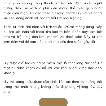
Phong cách sang trọng, thanh lịch là hình tượng nhiều người
hướng đến. Túi xách là phụ kiện không thể thiếu giúp hoàn
thiện diện mạo. Túi đeo chéo nữ sang chảnh Lily với vẻ ngoài
kiêu sa, đỏng đảnh với các chi tiết kim loại hiện đại.
Thân túi hình chữ nhật với kích thước ~20cm thông dụng. Nắp
túi ôm sát thân với khoá kim loại to bản. Phần dây xích bắt
mắt với hiệu ứng ánh kim “match” với khoá bấm. Dây túi còn
kèm đệm vai để bạn luôn thoải mái nếu đeo suốt ngày dài.
Lily được chế tác với da bê mềm, mịn, lỗ chân lông cực nhỏ. Bề
mặt túi được chạm chỉ nổi với các khối ô đối xứng độc đáo,
khác lạ.
Lily với bảng màu được cập nhật liên tục theo xu hướng thời
trang mới nhất nhưng không mất đi phong vị lỗng lẫy, quý
phái.
XEM CHI TIẾT