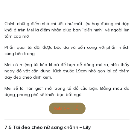
Chính những điểm nhỏ chi tiết như chất liệu hay đường chỉ dập
khối ô trên Mei là điểm nhấn giúp bạn “biến hình” vẻ ngoài lên
tầm cao mới.
Phần quai túi đôi được bọc da và uốn cong với phần mếch
cứng bên trong.
Mei có miệng túi kéo khoá để bạn dễ dàng mở ra, nhìn thấy
ngay đồ vật cần dùng. Kích thước 19cm nhỏ gọn lại có thêm
dây đeo chéo đính kèm.
Mei sẽ là “làn gió” mới trong tủ đồ của bạn. Bảng màu đa
dạng, phong phú sẽ khiến bạn bất ngờ.
XEM CHI TIẾT
7.5 Túi đeo chéo nữ sang chảnh – Lily