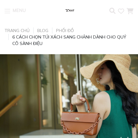
MENU
Skip to content
TRANG CHỦ
BLOG
PHỐI ĐỒ
6 CÁCH CHỌN TÚI XÁCH SANG CHẢNH DÀNH CHO QUÝ
CÔ SÀNH ĐIỆU