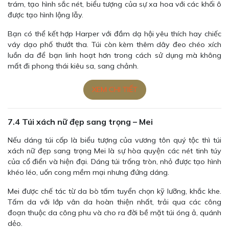
trám, tạo hình sắc nét, biểu tượng của sự xa hoa với các khối ô
được tạo hình lộng lẫy.
Bạn có thể kết hợp Harper với đầm dạ hội yêu thích hay chiếc
váy dạo phố thướt tha. Túi còn kèm thêm dây đeo chéo xích
luồn da để bạn linh hoạt hơn trong cách sử dụng mà không
mất đi phong thái kiêu sa, sang chảnh.
XEM CHI TIẾT
7.4 Túi xách nữ đẹp sang trọng – Mei
Nếu dáng túi cốp là biểu tượng của vương tôn quý tộc thì túi
xách nữ đẹp sang trọng Mei là sự hòa quyện các nét tinh túy
của cổ điển và hiện đại. Dáng túi trống tròn, nhỏ được tạo hình
khéo léo, uốn cong mềm mại nhưng đứng dáng.
Mei được chế tác từ da bò tấm tuyển chọn kỹ lưỡng, khắc khe.
Tấm da với lớp vân da hoàn thiện nhất, trải qua các công
đoạn thuộc da công phu và cho ra đời bề mặt túi óng ả, quánh
dẻo.