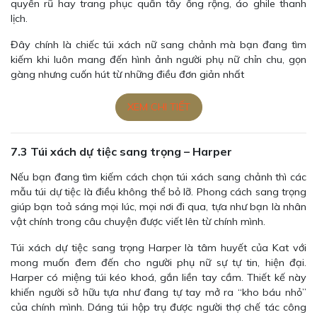
quyến rũ hay trang phục quần tây ống rộng, áo ghile thanh
lịch.
Đây chính là chiếc túi xách nữ sang chảnh mà bạn đang tìm
kiếm khi luôn mang đến hình ảnh người phụ nữ chỉn chu, gọn
gàng nhưng cuốn hút từ những điều đơn giản nhất
XEM CHI TIẾT
7.3 Túi xách dự tiệc sang trọng – Harper
Nếu bạn đang tìm kiếm cách chọn túi xách sang chảnh thì các
mẫu túi dự tiệc là điều không thể bỏ lỡ. Phong cách sang trọng
giúp bạn toả sáng mọi lúc, mọi nơi đi qua, tựa như bạn là nhân
vật chính trong câu chuyện được viết lên từ chính mình.
Túi xách dự tiệc sang trọng Harper là tâm huyết của Kat với
mong muốn đem đến cho người phụ nữ sự tự tin, hiện đại.
Harper có miệng túi kéo khoá, gắn liền tay cầm. Thiết kế này
khiến người sở hữu tựa như đang tự tay mở ra “kho báu nhỏ”
của chính mình. Dáng túi hộp trụ được người thợ chế tác công