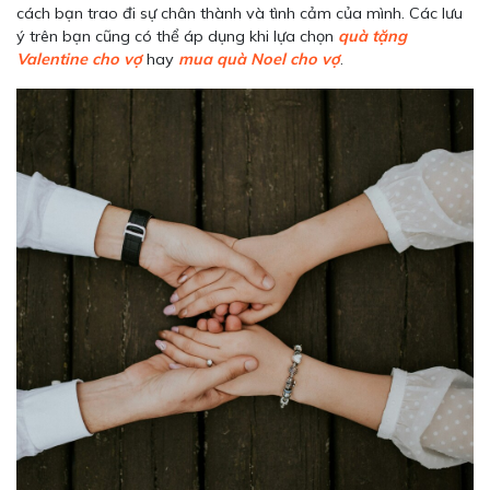
cách bạn trao đi sự chân thành và tình cảm của mình. Các lưu
ý trên bạn cũng có thể áp dụng khi lựa chọn
quà tặng
Valentine cho vợ
hay
mua quà Noel cho vợ
.