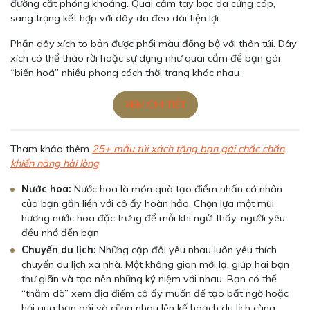
đường cắt phóng khoáng. Quai cầm tay bọc da cứng cáp,
sang trọng kết hợp với dây da đeo dài tiện lợi
Phần dây xích to bản được phối màu đồng bộ với thân túi. Dây
xích có thể tháo rời hoặc sự dụng như quai cầm để bạn gái
“biến hoá” nhiều phong cách thời trang khác nhau
XEM CHI TIẾT
Tham khảo thêm
25+ mẫu túi xách tặng bạn gái chắc chắn
khiến nàng hài lòng
Nước hoa:
Nước hoa là món quà tạo điểm nhấn cá nhân
của bạn gắn liền với cô ấy hoàn hảo. Chọn lựa một mùi
hương nước hoa đặc trưng để mỗi khi ngửi thấy, người yêu
đều nhớ đến bạn
Chuyến du lịch:
Những cặp đôi yêu nhau luôn yêu thích
chuyến du lịch xa nhà. Một không gian mới lạ, giúp hai bạn
thư giãn và tạo nên những kỷ niệm với nhau. Bạn có thể
“thăm dò” xem địa điểm cô ấy muốn để tạo bất ngờ hoặc
hỏi qua bạn gái và cũng nhau lên kế hoạch du lịch cùng