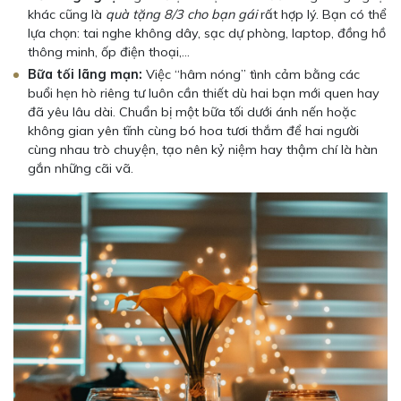
khác cũng là
quà tặng 8/3 cho bạn gái
rất hợp lý. Bạn có thể
lựa chọn: tai nghe không dây, sạc dự phòng, laptop, đồng hồ
thông minh, ốp điện thoại,…
Bữa tối lãng mạn:
Việc “hâm nóng” tình cảm bằng các
buổi hẹn hò riêng tư luôn cần thiết dù hai bạn mới quen hay
đã yêu lâu dài. Chuẩn bị một bữa tối dưới ánh nến hoặc
không gian yên tĩnh cùng bó hoa tươi thắm để hai người
cùng nhau trò chuyện, tạo nên kỷ niệm hay thậm chí là hàn
gắn những cãi vã.