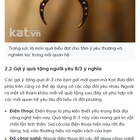
Trang sức là món quà biểu đạt cho tâm ý yêu thương và
nghiêm túc trong mối quan hệ
2.2 Gợi ý quà tặng người yêu 8/3 ý nghĩa
Các gợi ý
tặng quà 8-3 cho bạn gái mới quen
mà Kat đưa đến
phía trên cũng có thể áp dụng có các cặp đôi yêu nhau. Ngoài
ra một số tham khảo mới về quà tặng sau đây sẽ phù hợp với
các mối quan hệ yêu lâu đã hiểu rõ đối phương
Điện thoại:
Điện thoại là phụ kiện thiết yếu trong thời đại
công nghệ hiện nay. Quà tặng 8-3 này vừa mang giá trị vật
chất lẫn tinh thần. Giá cả của điện thoại hiện này rất đa
dạng, tuỳ vào thương hiệu và ngân sách của bạn
Đồ công nghệ:
Ngoài điện thoại thì các đồ dùng công nghệ