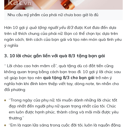
Nhu cầu mỹ phẩm của phái nữ chưa bao giờ là đủ
Hơn 10 gợi ý
quà tặng người yêu 8/3
được Kat đưa đến dựa
trên sở thích chung của phái nữ. Bạn có thể chọn lọc dựa trên
ngân sách, tính cách của bạn gái và tạo nên món quà tình yêu
ý nghĩa
3. 10 lời chúc gắn liền với quà 8/3 tặng bạn gái
“ Lời chào cao hơn mâm cỗ”, quà tặng dù có đắt tiền cũng
không quan trọng bằng cách bạn trao đi. 10 gợi ý lời chúc sau
sẽ giúp bạn tạo nên
quà tặng 8/3 cho bạn gái
trở nên ý
nghĩa hơn khi đính kèm thiệp viết tay, dòng note, tin nhắn cho
đối phương
“Trong ngày của phụ nữ, tôi muốn dành những lời chúc tốt
đẹp nhất đến người phụ nữ quan trọng nhất của tôi. Chúc
em luôn được hạnh phúc, thành công và mãi mãi được yêu
thương.”
“Em là ngọn lửa sáng trong cuộc đời tôi, luôn là nguồn động