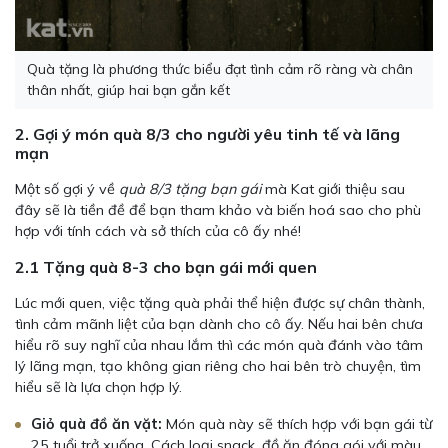
Quà tặng là phương thức biểu đạt tình cảm rõ ràng và chân
thân nhất, giúp hai bạn gắn kết
2. Gợi ý món quà 8/3 cho người yêu tinh tế và lãng
mạn
Một số gợi ý về
quà 8/3 tặng bạn gái
mà Kat giới thiệu sau
đây sẽ là tiền đề để bạn tham khảo và biến hoá sao cho phù
hợp với tính cách và sở thích của cô ấy nhé!
2.1 Tặng quà 8-3 cho bạn gái mới quen
Lúc mới quen, việc tặng quà phải thể hiện được sự chân thành,
tình cảm mãnh liệt của bạn dành cho cô ấy. Nếu hai bên chưa
hiểu rõ suy nghĩ của nhau lắm thì các món quà đánh vào tâm
lý lãng mạn, tạo không gian riêng cho hai bên trò chuyện, tìm
hiểu sẽ là lựa chọn hợp lý.
Giỏ quà đồ ăn vặt:
Món quà này sẽ thích hợp với bạn gái từ
25 tuổi trở xuống. Cách loại snack, đồ ăn đóng gói với màu