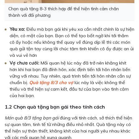
Chọn quà tặng 8-3 thích hợp để thể hiện tình cảm chân
thành với đối phương
Yêu xa:
Điều mà bạn gái khi yêu xa cần nhất chính là sự hiện
diện, có mặt của bạn. Bạn có thể tạo bất ngờ khi tới thăm
cô ấy hoặc nếu không thể quay về đúng dịp lễ thì các món
quà gửi tận tay cùng lời chúc tâm tình khiến cô ấy được an ủi
và vui vẻ hơn
Vợ chưa cưới:
Mối quan hệ lúc này đã trở nên khăng khít
hơn khi hai bạn đã đính hôn, xác định tiến tới hôn nhân bền
vững với nhau. Tuy nhiên, quá trình tiến tới hôn nhân cần sự
chuẩn bị.
Quà tặng 8/3 cho vợ
lúc này là việc không thể
thiếu và thể hiện sự cam kết, đầu tư của bạn vào tình cảm
của hai bạn.
1.2 Chọn quà tặng bạn gái theo tính cách
Món quà 8/3 tặng bạn gái
đúng với tính cách, sở thích thể hiện
sự quan tâm, tinh tế từ những điều nhỏ nhất. Quà tặng này có
thể hiện sự thân thiết, khăng khít của hai người yêu nhau khác
với các mối quan hệ xung quanh.