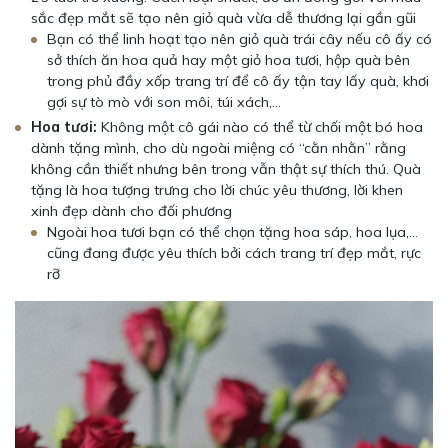
sắc đẹp mắt sẽ tạo nên giỏ quà vừa dễ thương lại gần gũi
Bạn có thể linh hoạt tạo nên giỏ quà trái cây nếu cô ấy có
sở thích ăn hoa quả hay một giỏ hoa tươi, hộp quà bên
trong phủ đầy xốp trang trí để cô ấy tận tay lấy quà, khơi
gợi sự tò mò với son môi, túi xách,…
Hoa tươi:
Không một cô gái nào có thể từ chối một bó hoa
dành tặng mình, cho dù ngoài miệng có “cằn nhằn” rằng
không cần thiết nhưng bên trong vẫn thật sự thích thú. Quà
tặng là hoa tượng trưng cho lời chúc yêu thương, lời khen
xinh đẹp dành cho đối phương
Ngoài hoa tươi bạn có thể chọn tặng hoa sáp, hoa lụa,…
cũng đang được yêu thích bởi cách trang trí đẹp mắt, rực
rỡ