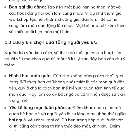
Bạn gái dịu dàng:
Tạo nên một buổi hẹn hò thân mật với
các hoạt động hai bạn làm cùng nhau. Ví dụ như tham gia
workshop tạo nến thơm, chuông gió, đan len,… để cả hai
cùng làm món quà tặng lẫn nhau. Một bó hoa tươi kèm theo
sẽ khiến buổi hẹn thân mật hơn.
1.3 Lưu ý khi chọn quà tặng người yêu 8/3
Ngoài dựa vào tính cách, sở thích và thói quen sinh hoạt của
người yêu mà chọn quà thì một số lưu ý sau đây bạn cần chú ý
thêm:
Hình thức món quà:
“Của cho không bằng cách cho”,
quà
tặng 8/3 tặng bạn gái
không nhất thiết là các món quà đắt
tiền, quý ở chỗ là cách bạn thể hiện sự quan tâm tinh tế qua
món quà. Hãy làm cô ấy bất ngờ và cảm nhận được sự trân
trọng nhé!
Yếu tố lãng mạn luôn phải có:
Điểm khác nhau giữa mối
quan hệ bạn bè và người yêu là sự lãng mạn, thân thiết giữa
hai người yêu nhau mới có. Dù bên trong hộp quà là đồ vật
gì thì cũng cần trang trí hình thức đẹp mắt, chỉn chu. Điểm