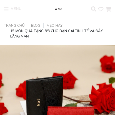
MENU
Skip to content
TRANG CHỦ
BLOG
MẸO HAY
15 MÓN QUÀ TẶNG 8/3 CHO BẠN GÁI TINH TẾ VÀ ĐẦY
LÃNG MẠN