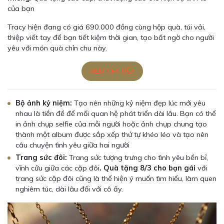
của bạn
Tracy hiện đang có giá 690.000 đồng cùng hộp quà, túi vải,
thiệp viết tay để bạn tiết kiệm thời gian, tạo bất ngờ cho người
yêu với món quà chỉn chu này.
XEM CHI TIẾT
Bộ ảnh kỷ niệm:
Tạo nên những kỷ niệm đẹp lúc mới yêu
nhau là tiền đề để mối quan hệ phát triển dài lâu. Bạn có thể
in ảnh chụp selfie của mỗi người hoặc ảnh chụp chung tạo
thành một album được sắp xếp thứ tự khéo léo và tạo nên
câu chuyện tình yêu giữa hai người
Trang sức đôi:
Trang sức tượng trưng cho tình yêu bền bỉ,
vĩnh cửu giữa các cặp đôi
. Quà tặng 8/3 cho bạn gái
với
trang sức cặp đôi cũng là thể hiện ý muốn tìm hiểu, làm quen
nghiêm túc, dài lâu đối với cô ấy.