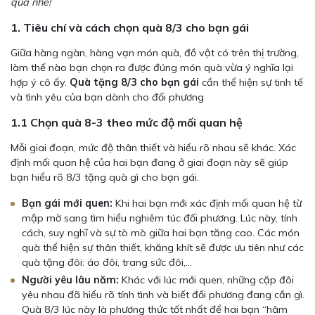
quà nhé!
1. Tiêu chí và cách chọn quà 8/3 cho bạn gái
Giữa hàng ngàn, hàng vạn món quà, đồ vật có trên thị trường,
làm thế nào bạn chọn ra được đúng món quà vừa ý nghĩa lại
hợp ý cô ấy.
Quà tặng 8/3 cho bạn gái
cần thể hiện sự tinh tế
và tình yêu của bạn dành cho đối phương
1.1 Chọn quà 8-3 theo mức độ mối quan hệ
Mỗi giai đoạn, mức độ thân thiết và hiểu rõ nhau sẽ khác. Xác
định mối quan hệ của hai bạn đang ở giai đoạn này sẽ giúp
bạn hiểu rõ 8/3 tặng quà gì cho bạn gái.
Bạn gái mới quen:
Khi hai bạn mới xác định mối quan hệ từ
mập mờ sang tìm hiểu nghiêm túc đối phương. Lúc này, tính
cách, suy nghĩ và sự tò mò giữa hai bạn tăng cao. Các món
quà thể hiện sự thân thiết, khăng khít sẽ được ưu tiên như các
quà tặng đôi: áo đôi, trang sức đôi,…
Người yêu lâu năm:
Khác với lúc mới quen, những cặp đôi
yêu nhau đã hiểu rõ tính tình và biết đối phương đang cần gì.
Quà 8/3 lúc này là phương thức tốt nhất để hai bạn “hâm